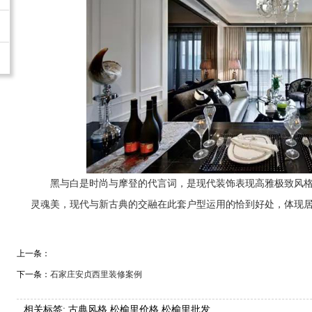
黑与白是时尚与摩登的代言词，是现代装饰表现高雅极致风
灵魂美，现代与新古典的交融在此套户型运用的恰到好处，体现
上一条：
下一条：
石家庄安贞西里装修案例
相关标签:
古典风格
,
松榆里价格
,
松榆里批发
,