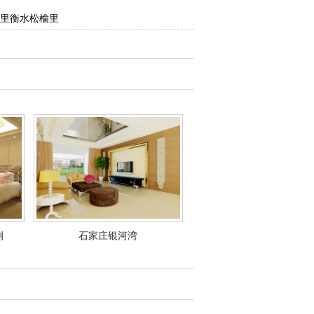
里
衡水松榆里
例
石家庄银河湾