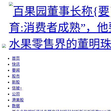
首页
快讯
要闻
股市
新股
信披+
公司
港美股
数据