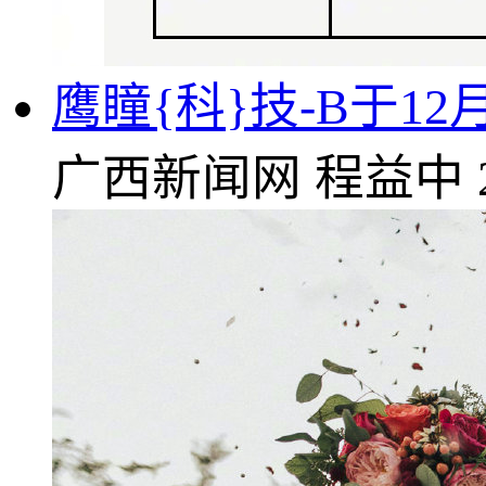
鹰瞳{科}技-B于12
广西新闻网
程益中