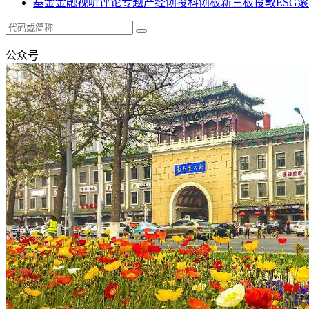
基金
金融
视听
评论
专题
产经
创投
科创板
新三板
投教
ESG
滚
公众号